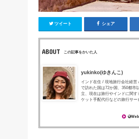
ツイート
シェア
ABOUT
この記事をかいた人
yukinko(ゆきんこ)
インド在住 / 現地旅行会社経営 /
で訪れた国は72か国、350都
立、現在は旅行やインドに関す
ケット手配代行などの旅行サー
Web