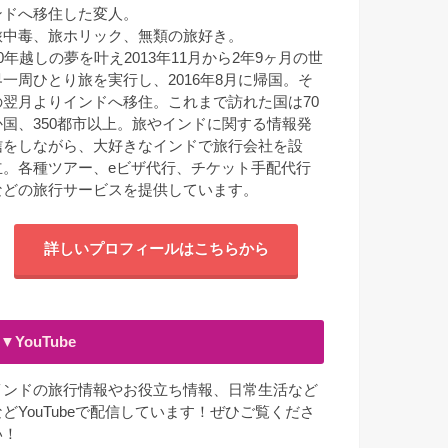
ンドへ移住した変人。
旅中毒、旅ホリック、無類の旅好き。
10年越しの夢を叶え2013年11月から2年9ヶ月の世
界一周ひとり旅を実行し、2016年8月に帰国。そ
の翌月よりインドへ移住。これまで訪れた国は70
か国、350都市以上。旅やインドに関する情報発
信をしながら、大好きなインドで旅行会社を設
立。各種ツアー、eビザ代行、チケット手配代行
などの旅行サービスを提供しています。
詳しいプロフィールはこちらから
▼YouTube
インドの旅行情報やお役立ち情報、日常生活など
などYouTubeで配信しています！ぜひご覧くださ
い！