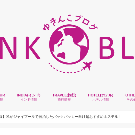
OUR
INDIA(インド)
TRAVEL(旅行)
HOTEL(ホテル)
OTH
報
インド情報
旅行情報
ホテル情報
その
インドVISA(ビザ)
インドの列車
デリー空港情報
デリー観光情報
インド旅のあれこれ
治安について
インドツアー
インドニュース
旅ランキング
旅アイテム
旅のあれこれ
旅アプリ
Delhi(デリー)
Varanasi(バラナシ)
Agra(アグラ)
Jaipur(ジャイプール)
Jaisalmer(ジャイサルメール
Udaipur(ウダイプル)
Mumbai(ムンバイ)
Goa(ゴア)
Other(他国)
ホテル選びのあれこれ
報】私がジャイプールで宿泊したバックパッカー向け超おすすめホステル！